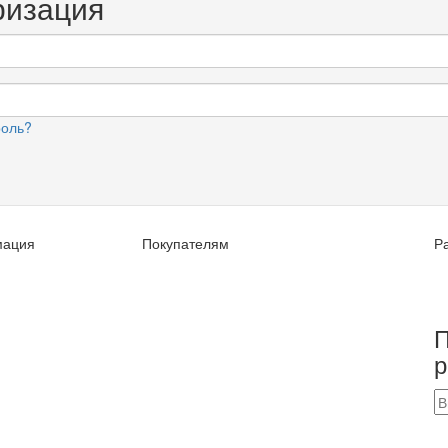
ризация
роль?
ация
Покупателям
Р
П
р