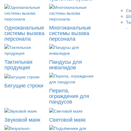
Си
Шт
Та
Одноканальные
Многоканальные
-
системы вызова
системы вызова
персонала
персонала
Тактильная
Пандусы для
продукция
инвалидов
Бегущие строки
Перила,
ограждения для
пандусов
Звуковой маяк
Световой маяк