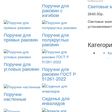
Поручни для
Световые м
раковин с
2640.00р.
изгибом
Световые маяк
устанавливаетс
Поручни для
Поручни для
прямых раковин
полукруглых
Категор
раковин
Ка
-
Поручни для
угловых раковин
Поручни для
раковин ГОСТ Р
51261-2022
Поручни
Сиденья для
настенные
инвалидов