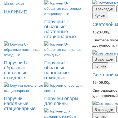
В закладки
НАЛИЧИЕ
Купить
Поручни U-
Световой м
образные
настенные
15204.00р.
стационарные
Световое поле
доступности, т
В закладки
Поручни U-
Поручни U-
Купить
образные
образные
настенные
напольные
Световой м
откидные
откидные
13409.00р.
Светодиодное
ударопрочный
Поручни
Поручни опоры
напольные
для спины
стационарные
В закладки
Купить